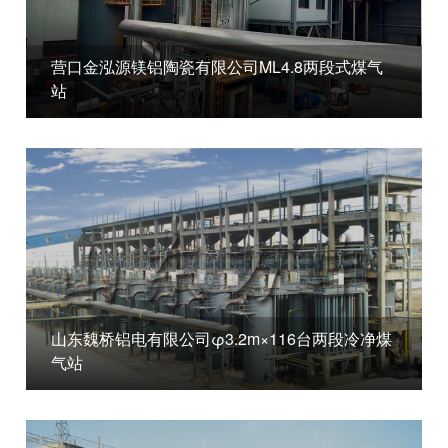
营口金泓源镁铝陶瓷有限公司ML4.8两段式煤气
站
山东魏桥铝电有限公司φ3.2m×116台两段冷净煤
气站